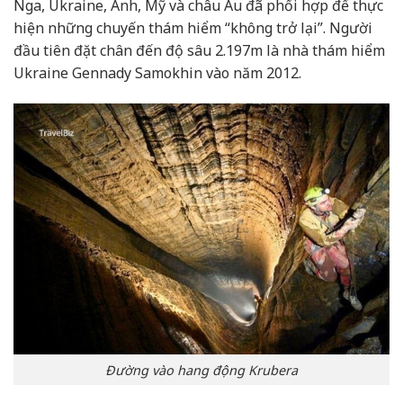
Nga, Ukraine, Anh, Mỹ và châu Âu đã phối hợp để thực
hiện những chuyến thám hiểm “không trở lại”. Người
đầu tiên đặt chân đến độ sâu 2.197m là nhà thám hiểm
Ukraine Gennady Samokhin vào năm 2012.
Đường vào hang động Krubera