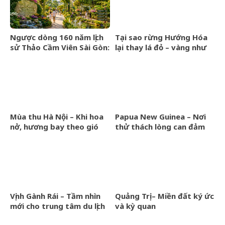
Ngược dòng 160 năm lịch
Tại sao rừng Hướng Hóa
sử Thảo Cầm Viên Sài Gòn:
lại thay lá đỏ – vàng như
Từ Vườn Bách thảo thuở
vùng ôn đới?
sơ khai đến giấc mơ xanh
giữa lòng thành phố.
Mùa thu Hà Nội – Khi hoa
Papua New Guinea – Nơi
nở, hương bay theo gió
thử thách lòng can đảm
qua góc phố rêu phong
của chàng kỹ sư Việt
Nguyễn Khắc Giáp
Vịnh Gành Rái – Tầm nhìn
Quảng Trị – Miền đất ký ức
mới cho trung tâm du lịch
và kỳ quan
và dịch vụ biển Việt Nam