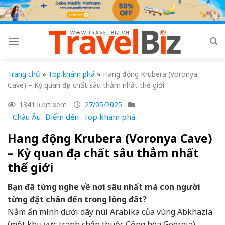
Skip
to
content
Trang chủ
»
Top khám phá
»
Hang động Krubera (Voronya
Cave) – Kỳ quan địa chất sâu thẳm nhất thế giới
1341 lượt xem
27/05/2025
Châu Âu
Điểm đến
Top khám phá
Hang động Krubera (Voronya Cave)
– Kỳ quan địa chất sâu thẳm nhất
thế giới
Bạn đã từng nghe về nơi sâu nhất mà con người
từng đặt chân đến trong lòng đất?
Nằm ẩn mình dưới dãy núi Arabika của vùng Abkhazia
(một khu vực tranh chấp thuộc Cộng hòa Georgia),