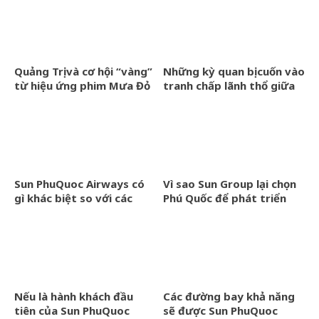
Quảng Trị và cơ hội “vàng”
Những kỳ quan bị cuốn vào
từ hiệu ứng phim Mưa Đỏ
tranh chấp lãnh thổ giữa
các quốc gia
Sun PhuQuoc Airways có
Vì sao Sun Group lại chọn
gì khác biệt so với các
Phú Quốc để phát triển
hãng bay hiện tại?
hãng bay riêng?
Nếu là hành khách đầu
Các đường bay khả năng
tiên của Sun PhuQuoc
sẽ được Sun PhuQuoc