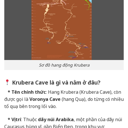
Sơ đồ hang động Krubera
Krubera Cave là gì và nằm ở đâu?
* Tên chính thức
: Hang Krubera (Krubera Cave), còn
được gọi là
Voronya Cave
(hang Quạ), do từng có nhiều
tổ quạ bên trong lối vào.
* Vị trí
: Thuộc
dãy núi Arabika
, một phần của dãy núi
Caucasus hùng vĩ, gần Biển Đen, trong khu vực