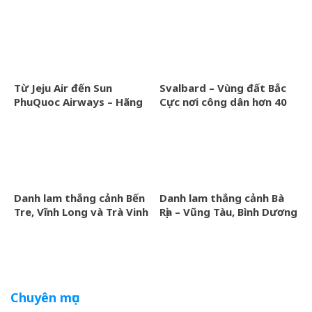
Airways – Bạn sẽ mong
Airways khai thác trong
chờ điều gì?
tương lai
Từ Jeju Air đến Sun
Svalbard – Vùng đất Bắc
PhuQuoc Airways – Hãng
Cực nơi công dân hơn 40
bay mang tên hòn đảo,
quốc gia có thể sống
mang theo cả giấc mơ du
không cần visa
lịch
Danh lam thắng cảnh Bến
Danh lam thắng cảnh Bà
Tre, Vĩnh Long và Trà Vinh
Rịa – Vũng Tàu, Bình Dương
sau khi sáp nhập
và TP.HCM sau khi sáp
nhập
Chuyên mục