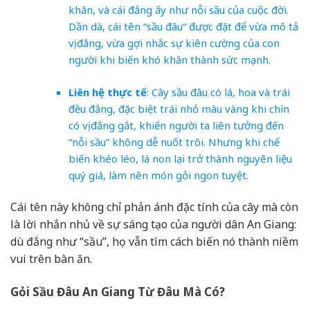
khăn, và cái đắng ấy như nỗi sầu của cuộc đời.
Dần dà, cái tên “sầu đâu” được đặt để vừa mô tả
vị đắng, vừa gợi nhắc sự kiên cường của con
người khi biến khó khăn thành sức mạnh.
Liên hệ thực tế
: Cây sầu đâu có lá, hoa và trái
đều đắng, đặc biệt trái nhỏ màu vàng khi chín
có vị đắng gắt, khiến người ta liên tưởng đến
“nỗi sầu” không dễ nuốt trôi. Nhưng khi chế
biến khéo léo, lá non lại trở thành nguyên liệu
quý giá, làm nên món gỏi ngon tuyệt.
Cái tên này không chỉ phản ánh đặc tính của cây mà còn
là lời nhắn nhủ về sự sáng tạo của người dân An Giang:
dù đắng như “sầu”, họ vẫn tìm cách biến nó thành niềm
vui trên bàn ăn.
Gỏi Sầu Đâu An Giang Từ Đâu Mà Có?