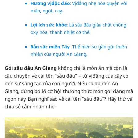
Hương vị độc đáo
: Vị đắng nhẹ hòa quyện với
mặn, ngọt, cay.
Lợi ích sức khỏe
: Lá sầu đâu giàu chất chống
oxy hóa, thanh nhiệt cơ thể.
Bản sắc miền Tây
: Thể hiện sự gần gũi thiên
nhiên của người An Giang.
Gỏi sầu đâu An Giang
không chỉ là món ăn mà còn là
câu chuyện về cái tên “sầu đâu” – từ vị đắng của cây cỏ
đến sự sáng tạo của con người. Nếu có dịp đến An
Giang, đừng bỏ lỡ cơ hội thưởng thức món gỏi đắng mà
ngon này. Bạn nghĩ sao về cái tên “sầu đâu”? Hãy thử và
chia sẻ cảm nhận nhé!