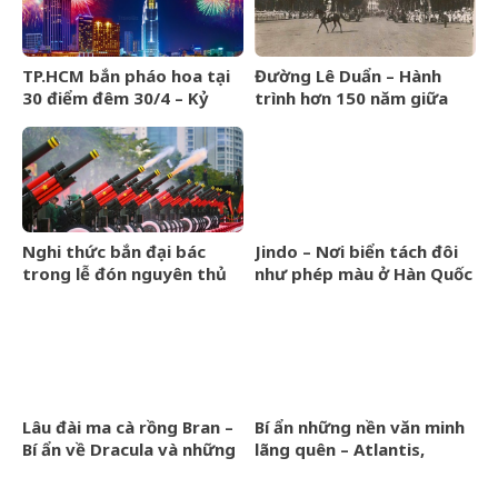
TP.HCM bắn pháo hoa tại
Đường Lê Duẩn – Hành
30 điểm đêm 30/4 – Kỷ
trình hơn 150 năm giữa
niệm 50 năm thống nhất
lòng Sài Gòn​
đất nước
Nghi thức bắn đại bác
Jindo – Nơi biển tách đôi
trong lễ đón nguyên thủ
như phép màu ở Hàn Quốc
và đại lễ – Nguồn gốc từ
đâu? Ý nghĩa gì?
Lâu đài ma cà rồng Bran –
Bí ẩn những nền văn minh
Bí ẩn về Dracula và những
lãng quên – Atlantis,
án mạng kinh hoàng
Hyperborea và Lemuria