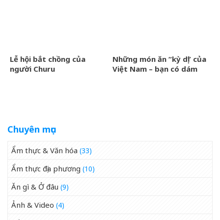
Á
Rajasthan
Lễ hội bắt chồng của
Những món ăn “kỳ dị” của
người Churu
Việt Nam – bạn có dám
thử?
Chuyên mục
Ẩm thực & Văn hóa
(33)
Ẩm thực địa phương
(10)
Ăn gì & Ở đâu
(9)
Ảnh & Video
(4)