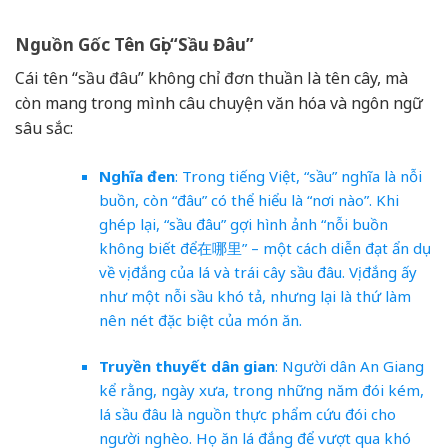
Nguồn Gốc Tên Gọi “Sầu Đâu”
Cái tên “sầu đâu” không chỉ đơn thuần là tên cây, mà
còn mang trong mình câu chuyện văn hóa và ngôn ngữ
sâu sắc:
Nghĩa đen
: Trong tiếng Việt, “sầu” nghĩa là nỗi
buồn, còn “đâu” có thể hiểu là “nơi nào”. Khi
ghép lại, “sầu đâu” gợi hình ảnh “nỗi buồn
không biết để在哪里” – một cách diễn đạt ẩn dụ
về vị đắng của lá và trái cây sầu đâu. Vị đắng ấy
như một nỗi sầu khó tả, nhưng lại là thứ làm
nên nét đặc biệt của món ăn.
Truyền thuyết dân gian
: Người dân An Giang
kể rằng, ngày xưa, trong những năm đói kém,
lá sầu đâu là nguồn thực phẩm cứu đói cho
người nghèo. Họ ăn lá đắng để vượt qua khó