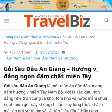
Skip
to
content
Trang chủ
»
Ẩm thực & Văn hóa
»
Gỏi Sầu Đâu An Giang –
Hương vị đắng ngon đậm chất miền Tây
459 lượt xem
25/02/2025
Ẩm thực & Văn hóa
Ẩm thực địa phương
Gỏi Sầu Đâu An Giang – Hương vị
đắng ngon đậm chất miền Tây
Gỏi sầu đâu An Giang
là một món ăn độc đáo, mang
đậm hương vị miền Tây Nam Bộ. Với lá sầu đâu non
đắng nhẹ trộn cùng cá khô, tôm khô và nước mắm chua
ngọt, món gỏi này không chỉ làm say lòng thực khách
mà còn gợi sự tò mò về cái tên “sầu đâu”. Hãy cùng