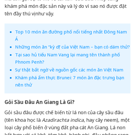
khám phá món đặc sản này và lý do vì sao nó được đặt
tên đầy thú vị như vậy.
Top 10 món ăn đường phố nổi tiếng nhất Đông Nam
Á
Những món ăn “kỳ dị” của Việt Nam – bạn có dám thử?
Tại sao hủ tiếu Nam Vang lại mang tên thành phố
Phnom Penh?
Sự thật bất ngờ về nguồn gốc các món ăn Việt Nam
Khám phá ẩm thực Brunei: 7 món ăn đặc trưng bạn
nên thử
Gỏi Sầu Đâu An Giang Là Gì?
Gỏi sầu đâu được chế biến từ lá non của cây sầu đâu
(tên khoa học là
Azadirachta indica
, hay cây neem), một
loại cây phổ biến ở vùng đất pha cát An Giang. Lá non
kết hợp với cá khô, tôm khô, hành phi, đậu phộng rang