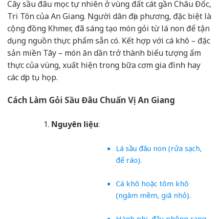
Cây sầu đâu mọc tự nhiên ở vùng đất cát gần Châu Đốc,
Tri Tôn của An Giang. Người dân địa phương, đặc biệt là
cộng đồng Khmer, đã sáng tạo món gỏi từ lá non để tận
dụng nguồn thực phẩm sẵn có. Kết hợp với cá khô – đặc
sản miền Tây – món ăn dần trở thành biểu tượng ẩm
thực của vùng, xuất hiện trong bữa cơm gia đình hay
các dịp tụ họp.
Cách Làm Gỏi Sầu Đâu Chuẩn Vị An Giang
Nguyên liệu
:
Lá sầu đâu non (rửa sạch,
để ráo).
Cá khô hoặc tôm khô
(ngâm mềm, giã nhỏ).
Hành phi, đậu phộng rang.