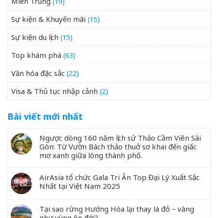
Miền Trung
(19)
Sự kiện & Khuyến mãi
(15)
Sự kiện du lịch
(15)
Top khám phá
(63)
Văn hóa đặc sắc
(22)
Visa & Thủ tục nhập cảnh
(2)
Bài viết mới nhất
Ngược dòng 160 năm lịch sử Thảo Cầm Viên Sài
Gòn: Từ Vườn Bách thảo thuở sơ khai đến giấc
mơ xanh giữa lòng thành phố.
AirAsia tổ chức Gala Tri Ân Top Đại Lý Xuất Sắc
Nhất tại Việt Nam 2025
Tại sao rừng Hướng Hóa lại thay lá đỏ – vàng
như vùng ôn đới?