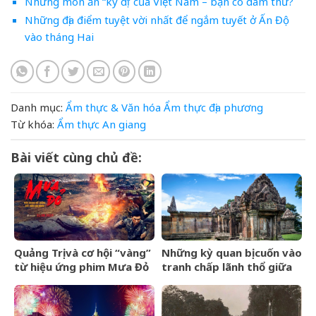
Những món ăn “kỳ dị” của Việt Nam – bạn có dám thử?
Những địa điểm tuyệt vời nhất để ngắm tuyết ở Ấn Độ
vào tháng Hai
Danh mục:
Ẩm thực & Văn hóa
Ẩm thực địa phương
Từ khóa:
Ẩm thực
An giang
Bài viết cùng chủ đề:
Quảng Trị và cơ hội “vàng”
Những kỳ quan bị cuốn vào
từ hiệu ứng phim Mưa Đỏ
tranh chấp lãnh thổ giữa
các quốc gia