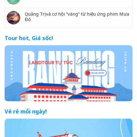
Quảng Trị và cơ hội “vàng” từ hiệu ứng phim Mưa
Đỏ
Tour hot, Giá sốc!
Vé rẻ mỗi ngày!