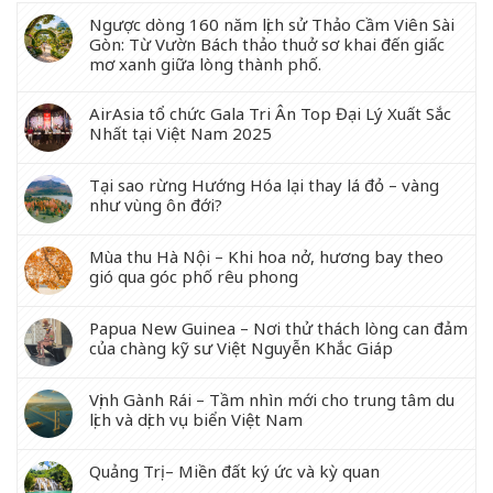
Ngược dòng 160 năm lịch sử Thảo Cầm Viên Sài
Gòn: Từ Vườn Bách thảo thuở sơ khai đến giấc
mơ xanh giữa lòng thành phố.
AirAsia tổ chức Gala Tri Ân Top Đại Lý Xuất Sắc
Nhất tại Việt Nam 2025
Tại sao rừng Hướng Hóa lại thay lá đỏ – vàng
như vùng ôn đới?
Mùa thu Hà Nội – Khi hoa nở, hương bay theo
gió qua góc phố rêu phong
Papua New Guinea – Nơi thử thách lòng can đảm
của chàng kỹ sư Việt Nguyễn Khắc Giáp
Vịnh Gành Rái – Tầm nhìn mới cho trung tâm du
lịch và dịch vụ biển Việt Nam
Quảng Trị – Miền đất ký ức và kỳ quan